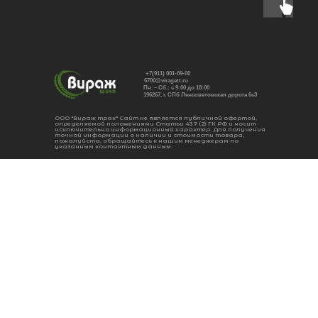
+7(911) 001-69-00
6700@viragett.ru
Пн. – Сб.: с 9:00 до 18:00
196267, г. СПб Ленсоветовская дорога 6с3
ООО "Вираж трак" Сайт не является публичной офертой,
определяемой положениями Статьи 437 (2) ГК РФ и носит
исключительно информационный характер. Для получения
точной информации о наличии и стоимости товара,
пожалуйста, обращайтесь к нашим менеджерам по
указанным контактным данным.