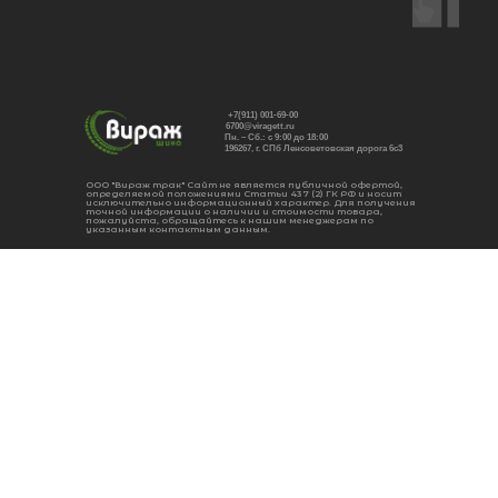
+7(911) 001-69-00
6700@viragett.ru
Пн. – Сб.: с 9:00 до 18:00
196267, г. СПб Ленсоветовская дорога 6с3
ООО "Вираж трак" Сайт не является публичной офертой,
определяемой положениями Статьи 437 (2) ГК РФ и носит
исключительно информационный характер. Для получения
точной информации о наличии и стоимости товара,
пожалуйста, обращайтесь к нашим менеджерам по
указанным контактным данным.