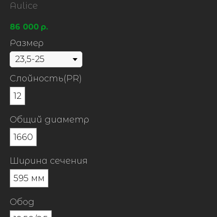
Aulice
86 000
р.
Размер
Слойность(PR)
12
Общий диаметр
1660
Ширина сечения
595 мм
Обод