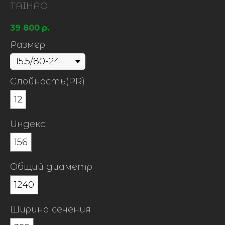
TAIHAO
39 800
р.
Размер
Слойность(PR)
12
Индекс
156
Общий диаметр
1240
Ширина сечения