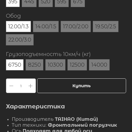
395
445
520
595
675
Обод
12.00/1.3
14.00/1.5
17.00/2.00
19.50/2.5
22.00/3.0
Грузоподъемность 10км/ч (кг)
6750
8250
10300
12500
14000
Купить
Характеристика
Производитель
TAIHAO (Китай)
Тип техники:
Фронтальный погрузчик
Ось
Подходят для любой оси