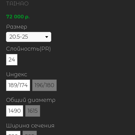
TAIHAO
72 000
р.
Размер
Слойность(PR)
24
Индекс
189/174
196/180
Общий диаметр
1490
1615
Ширина сечения