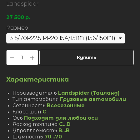
Landspider
27 500
р.
Размер
Купить
Характеристика
Производитель
Landspider (Тайланд)
Тип автомобиля
Грузовые автомобили
Сезонность
Всесезонные
Класс шин
C
Ось
Подходят для любой оси
Расход топлива
C...D
Управляемость
B...B
Шумность
70...70