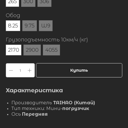
265
300
306
Обод
8.25
9.75
W9
Грузоподъемность 10км/ч (кг)
2170
2900
4055
Купить
Характеристика
Производитель
TAIHAO (Китай)
Тип техники: Мини-
погрузчик
Ось
Передняя