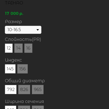
TAIHAO
17 000
р.
Размер
Слойность(PR)
12
14
16
Индекс
145
156
Общий диаметр
792
826
965
Ширина сечения