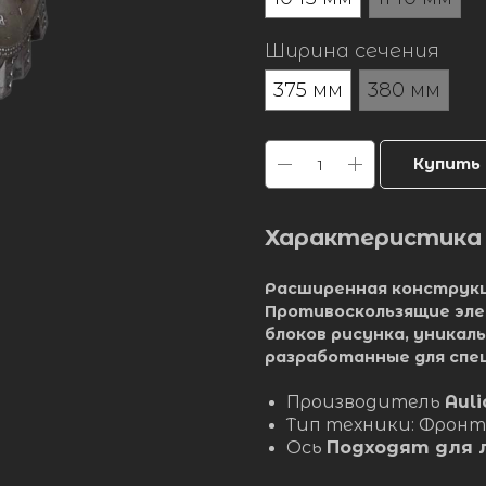
Ширина сечения
375 мм
380 мм
Купить
Характеристика
Расширенная конструкц
Противоскользящие эл
блоков рисунка, уника
разработанные для спец
Производитель
Aul
Тип техники: Фрон
Ось
Подходят для 