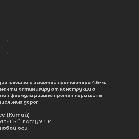
ия клюшки с высотой протектора 45мм.
ементы оптимизируют конструкцию
льная формула резины протектора шины
иальных дорог.
ice (Китай)
тальный-погрузчик
любой оси