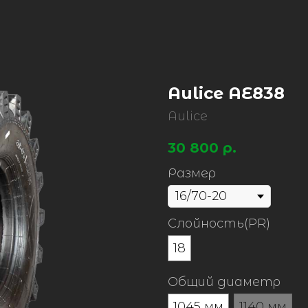
Aulice AE838
Aulice
30 800
р.
Размер
Слойность(PR)
18
Общий диаметр
1045 мм
1140 мм