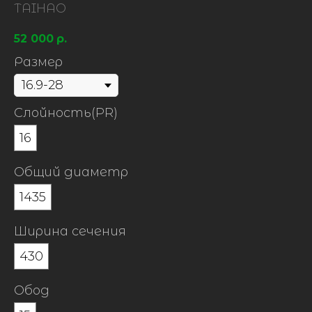
TAIHAO
52 000
р.
Размер
Слойность(PR)
16
Общий диаметр
1435
Ширина сечения
430
Обод