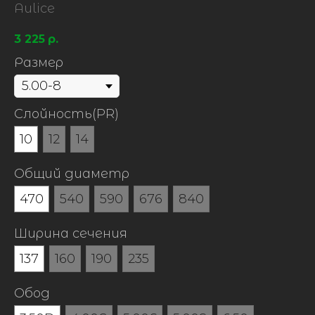
Aulice
3 225
р.
Размер
Слойность(PR)
10
12
14
Общий диаметр
470
540
590
676
840
Ширина сечения
137
160
190
235
Обод