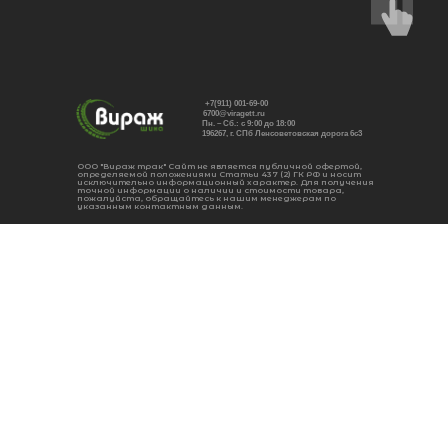
+7(911) 001-69-00
6700@viragett.ru
Пн. – Сб.: с 9:00 до 18:00
196267, г. СПб Ленсоветовская дорога 6с3
ООО "Вираж трак" Сайт не является публичной офертой,
определяемой положениями Статьи 437 (2) ГК РФ и носит
исключительно информационный характер. Для получения
точной информации о наличии и стоимости товара,
пожалуйста, обращайтесь к нашим менеджерам по
указанным контактным данным.