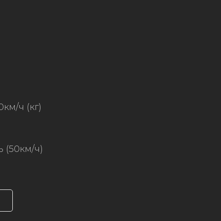
км/ч (кг)
 (50км/ч)