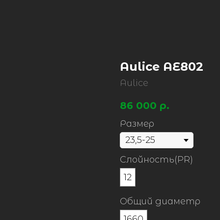
Aulice AE802
Aulice
86 000
р.
Размер
Слойность(PR)
12
Общий диаметр
1660