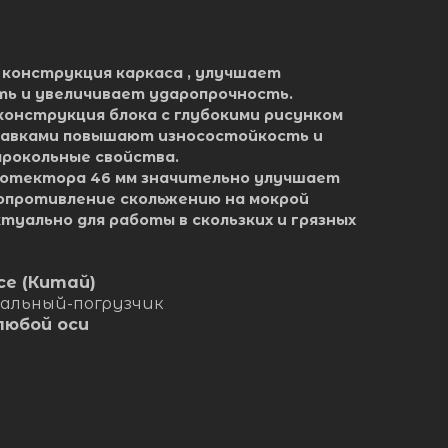
 конструкция каркаса , улучшает
ть и увеличивает ударопрочность.
конструкция блока с глубокими рисунком
навками повышают износостойкость и
рокольные свойства.
ротектора 46 мм значительно улучшает
сопротивление скольжению на мокрой
ктуально для работы в скользких и грязных
ice (Китай)
тальный-погрузчик
любой оси