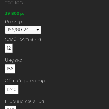
TAIHAO
39 800
р.
Размер
Слойность(PR)
12
Индекс
156
Общий диаметр
1240
Ширина сечения