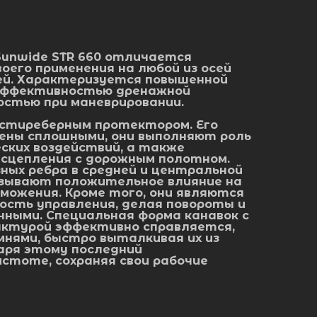
Sunwide STR 660 отличается
оего применения на любой из осей
ей. Характеризуется повышенной
эффективностью дренажной
остью при маневрировании.
стиреберным протектором. Его
нены сплошными, они выполняют роль
ских воздействий, а также
сцепления с дорожным полотном.
ных ребра в средней и центральной
зывают положительное влияние на
можения. Кроме того, они являются
сть управления, делая повороты и
ными. Специальная форма канавок с
уктурой эффективно справляется,
амнями, быстро выталкивая их из
аря этому последний
стоте, сохраняя свои рабочие