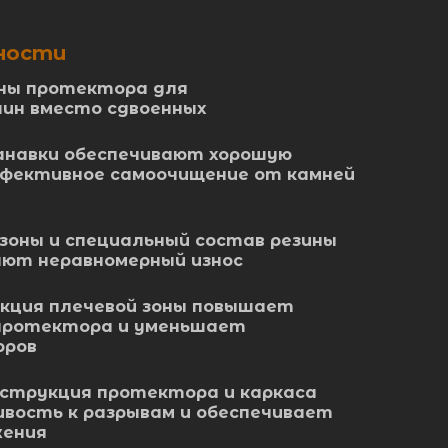
ности
ины протектора для
шин вместо сдвоенных
анавки обеспечивают хорошую
ффективное самоочищение от камней
зоны и специальный состав резины
ют неравномерный износ
кция плечевой зоны повышает
протектора и уменьшает
юров
нструкция протектора и каркаса
вость к разрывам и обеспечивает
жения