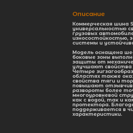
Описание
Коммерческая шина 
универсальностью св
грузовых автомобил
износостойкостью, 
системы и устойчив
Модель оснащена ше
боковые зоны выпол
защиты от механиче
улучшают свойства 
Четыре зигзагообраз
областях также ока
свойства тяги и тор
повышают отзывчиво
развороты более точ
многоуровневой стр
как с водой, так и к
протектора. Благод
поддерживается в чи
характеристики.