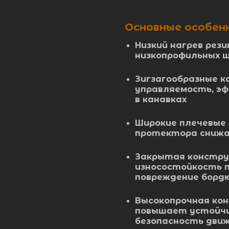
Основные особен
Низкий нагрев рез
низкопрофильных 
Зигзагообразные к
управляемость, э
в канавках
Широкие плечевые 
протектора снижа
Закрытая констру
износостойкость 
повреждение борд
Высокопрочная ко
повышает устойчи
безопасность дви