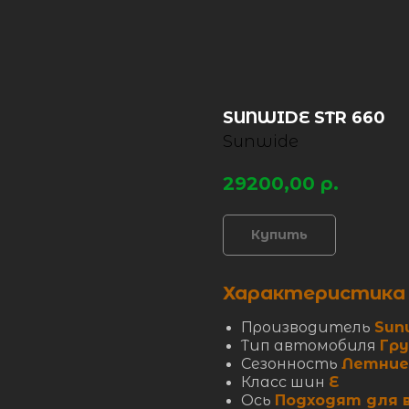
SUNWIDE STR 660
Sunwide
29200,00
р.
Купить
Характеристика
Производитель
Sun
Тип автомобиля
Гр
Сезонность
Летние
Класс шин
E
Ось
Подходят для 