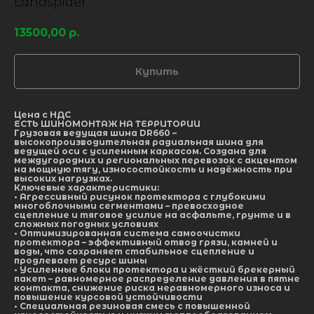
Landspider
13500,00
р.
Купить
Цена с НДС
ЕСТЬ ШИНОМОНТАЖ НА ТЕРРИТОРИИ
Грузовая ведущая шина DR660
–
высокопроизводительная радиальная шина для
ведущей оси с усиленным каркасом. Создана для
междугородних и региональных перевозок с акцентом
на мощную тягу, износостойкость и надёжность при
высоких нагрузках.
Ключевые характеристики:
• Агрессивный рисунок протектора с глубокими
многоблочными сегментами – превосходное
сцепление и тяговое усилие на асфальте, грунте и в
сложных погодных условиях
• Оптимизированная система самоочистки
протектора – эффективный отвод грязи, камней и
воды, что сохраняет стабильное сцепление и
продлевает ресурс шины
• Усиленные блоки протектора и жёсткий брекерный
пакет – равномерное распределение давления в пятне
контакта, снижение риска неравномерного износа и
повышение курсовой устойчивости
• Специальная резиновая смесь с повышенной