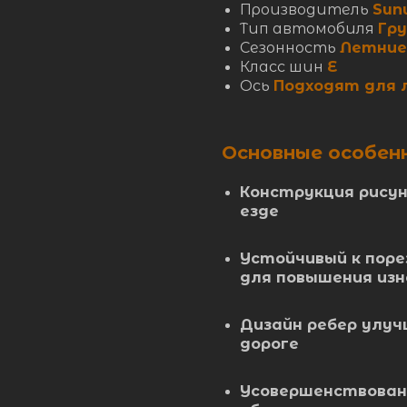
Производитель
Sun
Тип автомобиля
Гр
Сезонность
Летние
Класс шин
E
Ось
Подходят для 
Основные особен
Конструкция рису
езде
Устойчивый к поре
для повышения из
Дизайн ребер улуч
дороге
Усовершенствован