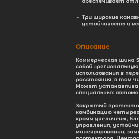
обеспечивает отл
Три широкие кана
устойчивость и в
Описание
Коммерческая шина 
собой «региональную
использования в пере
расстояния, в том ч
Может устанавливат
специальных автомо
Закрытый протектор
комбинацию четырех
краям увеличены, б
управления, устойчи
маневрировании, зам
протектора. Центра