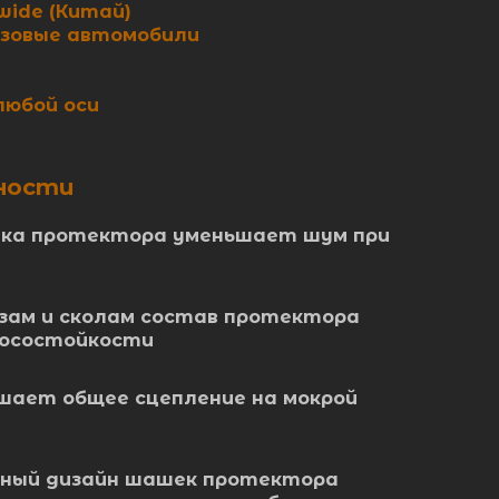
wide (Китай)
узовые автомобили
любой оси
ности
нка протектора уменьшает шум при
зам и сколам состав протектора
носостойкости
шает общее сцепление на мокрой
ный дизайн шашек протектора