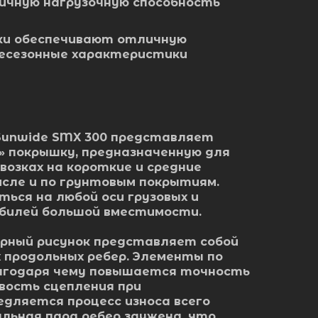
ичную нагрузочную способность
вки обеспечивают отличную
сесезонные характеристики
Sunwide SMX 300 представляет
» покрышку, предназначенную для
возках на короткие и средние
исле и по грунтовым покрытиям.
ься на любой оси грузовых и
билей большой вместимости.
ный рисунок представляет собой
 продольных ребер. Элементы по
лагодаря чему повышается точность
вость сцепления при
едляется процесс износа всего
льная пара ребер заужена, что